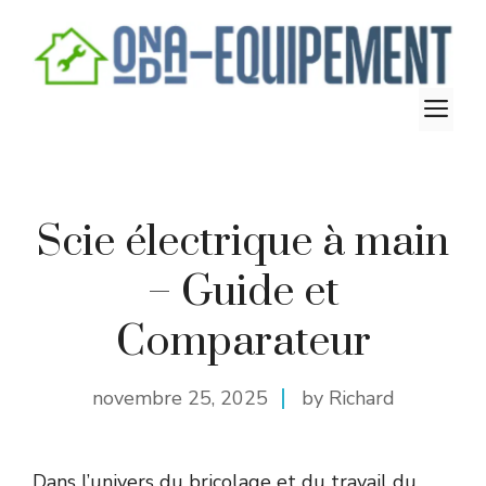
Aller
au
contenu
M
Scie électrique à main
– Guide et
Comparateur
novembre 25, 2025
by Richard
Dans l’univers du bricolage et du travail du