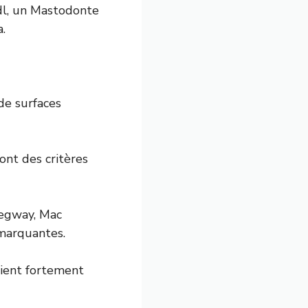
dl, un Mastodonte
.
de surfaces
ont des critères
Segway, Mac
 marquantes.
arient fortement