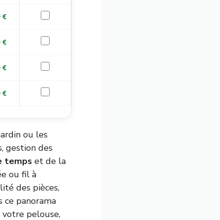
 €
 €
 €
 €
jardin ou les
s, gestion des
e temps
et de la
e ou fil à
lité des pièces,
ns ce panorama
i votre pelouse,