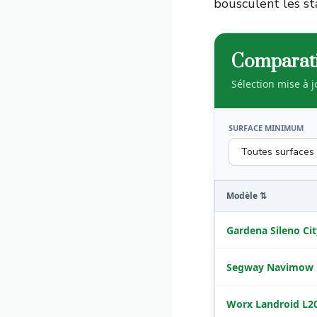
bousculent les st
Comparati
Sélection mise à 
SURFACE MINIMUM
Modèle ⇅
Gardena Sileno Cit
Segway Navimow 
Worx Landroid L2