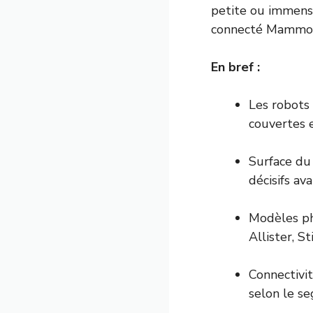
petite ou immense
connecté Mammoti
En bref :
Les robots 
couvertes e
Surface du 
décisifs ava
Modèles ph
Allister, S
Connectivit
selon le s