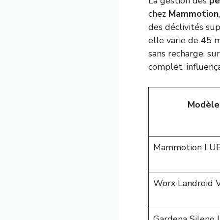
La gestion des
pe
chez
Mammotion
des déclivités su
elle varie de 45 
sans recharge, sur
complet, influenç
Modèle
Mammotion LU
Worx Landroid V
Gardena Sileno L