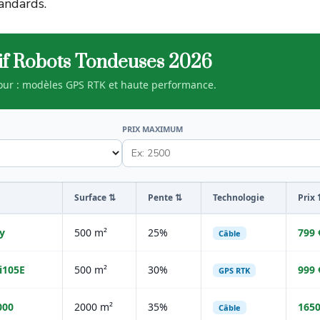
andards.
f Robots Tondeuses 2026
jour : modèles GPS RTK et haute performance.
PRIX MAXIMUM
Surface ⇅
Pente ⇅
Technologie
Prix 
y
500 m²
25%
799 
Câble
i105E
500 m²
30%
999 
GPS RTK
000
2000 m²
35%
1650
Câble