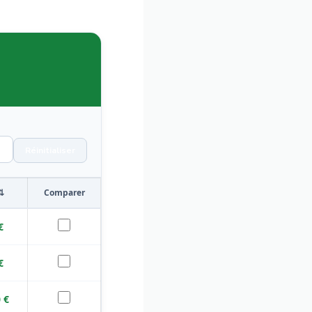
Réinitialiser
⇅
Comparer
€
€
 €