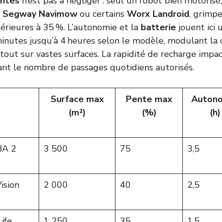
ntes
n’est pas à négliger : seul un robot bien motoris
,
Segway Navimow
ou certains
Worx Landroid
, grimpe
périeures à 35 %. L’autonomie et la
batterie
jouent ici u
minutes jusqu’à 4 heures selon le modèle, modulant la 
tout sur vastes surfaces. La rapidité de recharge impac
ant le nombre de passages quotidiens autorisés.
Surface max
Pente max
Auton
(m²)
(%)
(h)
BA 2
3 500
75
3,5
ision
2 000
40
2,5
ife
1 250
35
1,5