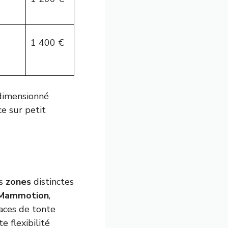
1 400 €
-dimensionné
e sur petit
rs
zones
distinctes
Mammotion
,
aces de tonte
e flexibilité