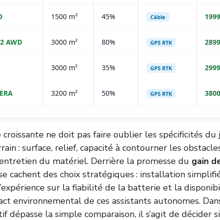
O
1500 m²
45%
1999
Câble
 2 AWD
3000 m²
80%
2899
GPS RTK
3000 m²
35%
2999
GPS RTK
NERA
3200 m²
50%
3800
GPS RTK
é croissante ne doit pas faire oublier les spécificités du 
rain : surface, relief, capacité à contourner les obstacle
 entretien du matériel. Derrière la promesse du
gain d
se cachent des choix stratégiques : installation simplifié
’expérience sur la fiabilité de la batterie et la disponibi
pact environnemental de ces assistants autonomes. Da
ctif dépasse la simple comparaison, il s’agit de décider s