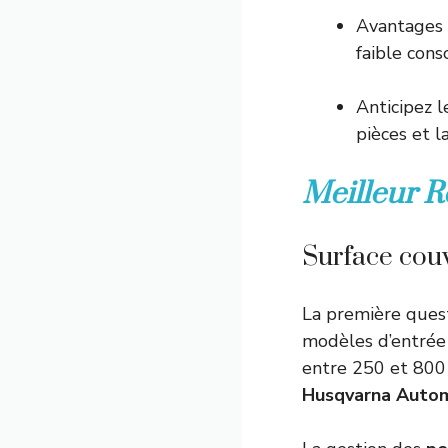
Avantages c
faible con
Anticipez l
pièces et l
Meilleur R
Surface couv
La première quest
modèles d’entré
entre 250 et 800
Husqvarna Auto