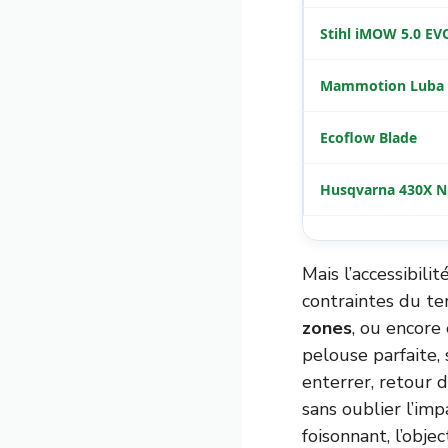
Stihl iMOW 5.0 EV
Mammotion Luba
Ecoflow Blade
Husqvarna 430X 
Mais l’accessibilit
contraintes du ter
zones
, ou encore
pelouse parfaite, 
enterrer, retour d
sans oublier l’im
foisonnant, l’obje