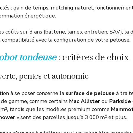
lés : gain de temps, mulching naturel, fonctionnement
sommation énergétique.
es coûts sur 3 ans (batterie, lames, entretien, SAV), la 
a compatibilité avec la configuration de votre pelouse.
obot tondeuse
: critères de choix
erte, pentes et autonomie
ion à se poser concerne la
surface de pelouse
à trait
e de gamme, comme certains
Mac Allister
ou
Parkside
 m², tandis que les modèles premium comme
Mammot
mower
visent des parcelles jusqu’à 3 000 m² et plus.