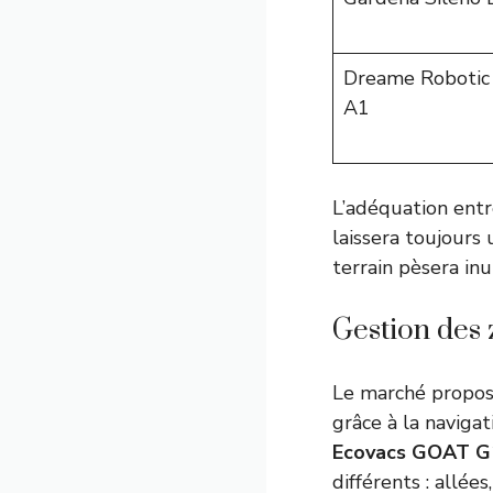
Dreame Roboti
A1
L’adéquation entre
laissera toujours
terrain pèsera in
Gestion des 
Le marché propos
grâce à la naviga
Ecovacs GOAT G
différents : allée