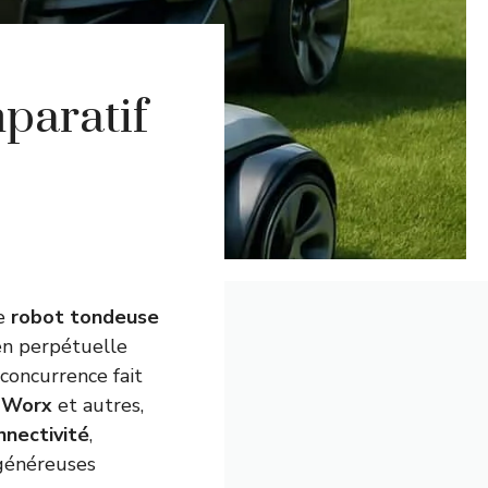
paratif
le
robot tondeuse
en perpétuelle
 concurrence fait
,
Worx
et autres,
nnectivité
,
 généreuses