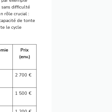
é, par exemple
 sans difficulté
n rôle crucial :
capacité de tonte
te le cycle
omie
Prix
(env.)
2 700 €
1 500 €
1 200 €