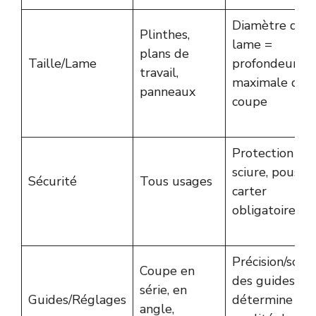
Diamètre de
Plinthes,
lame =
plans de
Taille/Lame
profondeur
travail,
maximale de
panneaux
coupe
Protection ant
sciure, poussoi
Sécurité
Tous usages
carter
obligatoire
Précision/solid
Coupe en
des guides
série, en
Guides/Réglages
détermine la
angle,