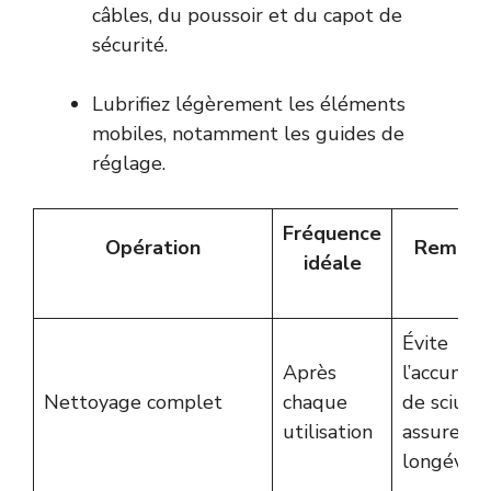
câbles, du poussoir et du capot de
sécurité.
Lubrifiez légèrement les éléments
mobiles, notamment les guides de
réglage.
Fréquence
Opération
Remarq
idéale
Évite
Après
l’accumul
Nettoyage complet
chaque
de sciure,
utilisation
assure la
longévité