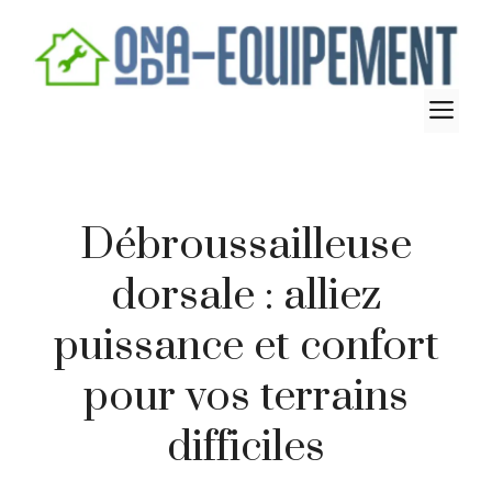
Aller
au
contenu
M
Débroussailleuse
dorsale : alliez
puissance et confort
pour vos terrains
difficiles